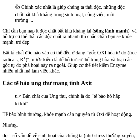
👍 Chính xác nhất là giúp chúng ta thải độc, những độc
chất bất khả kháng trong sinh hoạt, công việc, môi
trường ...
Chỉ cần bạn nạp ít độc chất bất khả kháng lại (
sống lành mạnh
), và
hỗ trợ cơ thể thải các độc chất ra nhanh thì chắc chắn bạn sẽ khỏe
mạnh, trẻ đẹp.
Bất kì chất độc nào vào cơ thể đều ở dạng "gốc OXI hóa tự do (free
+
radicals, R
)", nước kiềm là để hỗ trợ cơ thể trung hòa và loại các
gốc tự do phá hoại này ra ngoài. Giúp cơ thể tiết kiệm Enzyme
nhiều nhất mà làm việc khác.
Các tế bào ung thư mang tính Axit
👉 Bản chất của Ung thư, chính là do "tế bào hô hấp
kị khí".
Tế bào bình thường, khỏe mạnh cần nguyên tử Oxi để hoạt động.
Nhưng,
do 1 số vấn đề về sinh hoạt của chúng ta (như stress thường xuyên,