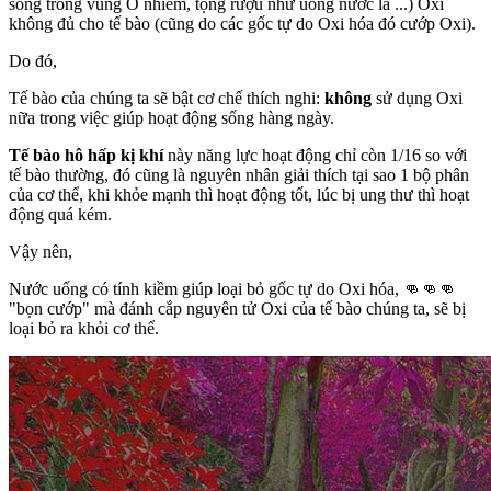
sống trong vùng Ô nhiễm, tọng rượu như uống nước lã ...) Oxi
không đủ cho tế bào (cũng do các gốc tự do Oxi hóa đó cướp Oxi).
Do đó,
Tế bào của chúng ta sẽ bật cơ chế thích nghi:
không
sử dụng Oxi
nữa trong việc giúp hoạt động sống hàng ngày.
Tế bào hô hấp kị khí
này năng lực hoạt động chỉ còn 1/16 so với
tế bào thường, đó cũng là nguyên nhân giải thích tại sao 1 bộ phân
của cơ thể, khi khỏe mạnh thì hoạt động tốt, lúc bị ung thư thì hoạt
động quá kém.
Vậy nên,
Nước uống có tính kiềm giúp loại bỏ gốc tự do Oxi hóa, 👊👊👊
"bọn cướp" mà đánh cắp nguyên tử Oxi của tế bào chúng ta, sẽ bị
loại bỏ ra khỏi cơ thể.