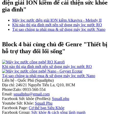
điện giải ION kiềm để cải thiện sức khỏe
gia đình"
Máy lọc nước điện giải ION kiềm Alkaviva - Melody II
Khi nào thì gia đình mới nên sử dụng máy lọc nước RO
Tại sao chúng ta phải mua & sử dụng máy lọc nước Nano
Block 4 bài cùng chủ đề Genre "Thiết bị
hỗ trợ thay đổi lối sống"
Khi nào thì gia đình mới nên sử dụng máy lọc nước RO
Tại sao chúng ta phải mua & sử dụng máy lọc nước Nano
Liên hệ - Quốc Phú (Squallphu)
Địa chỉ: 246/21 Nguyễn Tiểu La, Q10, HCM
Phone/Zalo: 0933-560-554
Email:
squallphu@gmail.com
Facebook Sức khỏe (Profiles):
Squall.phu
Youtube Sức Khỏe:
Squall Phu
Facebook Page:
Cơ thể bạn Siêu Khỏe
Facebook Group:
Sức khỏe & cách sống lành mạnh