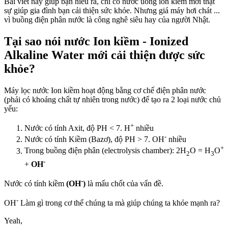
Bài viết này giúp bạn hiểu ra, chỉ có nước uống ion kiềm mới thật
sự giúp gia đình bạn cải thiện sức khỏe. Nhưng giá máy hơi chát ...
vì buồng điện phân nước là công nghê siêu hay của người Nhật.
Tại sao nói nước Ion kiềm - Ionized
Alkaline Water mới cải thiện được sức
khỏe?
Máy lọc nước Ion kiềm hoạt động bằng cơ chế điện phân nước
(phải có khoáng chất tự nhiên trong nước) để tạo ra 2 loại nước chủ
yếu:
+
Nước có tính Axit, độ PH < 7. H
nhiều
-
Nước có tính Kiềm (Bazơ), độ PH > 7. OH
nhiều
+
Trong buồng điện phân (electrolysis chamber): 2H
O = H
O
2
3
-
+
OH
-
Nước có tính kiềm
(OH
)
là mấu chốt của vấn đề.
-
OH
Làm gì trong cơ thể chúng ta mà giúp chúng ta khỏe mạnh ra?
Yeah,