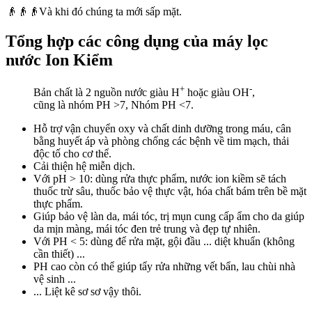
👴👴👴Và khi đó chúng ta mới sấp mặt.
Tổng hợp các công dụng của máy lọc
nước Ion Kiểm
+
-
Bản chất là 2 nguồn nước giàu H
hoặc giàu OH
,
cũng là nhóm PH >7, Nhóm PH <7.
Hỗ trợ vận chuyển oxy và chất dinh dưỡng trong máu, cân
bằng huyết áp và phòng chống các bệnh về tim mạch, thải
độc tố cho cơ thể.
Cải thiện hệ miễn dịch.
Với pH > 10: dùng rửa thực phẩm, nước ion kiềm sẽ tách
thuốc trừ sâu, thuốc bảo vệ thực vật, hóa chất bám trên bề mặt
thực phẩm.
Giúp bảo vệ làn da, mái tóc, trị mụn cung cấp ẩm cho da giúp
da mịn màng, mái tóc đen trẻ trung và đẹp tự nhiên.
Với PH < 5: dùng để rửa mặt, gội đầu ... diệt khuẩn (không
cần thiết) ...
PH cao còn có thể giúp tẩy rửa những vết bẩn, lau chùi nhà
vệ sinh ...
... Liệt kê sơ sơ vậy thôi.