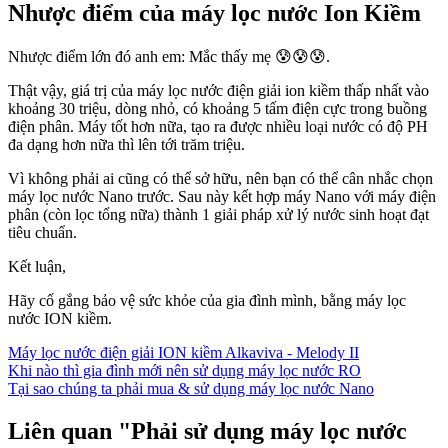
Nhược điểm của máy lọc nước Ion Kiềm
Nhược điểm lớn đó anh em: Mắc thấy mẹ 😰😰😰.
Thật vậy, giá trị của máy lọc nước điện giải ion kiềm thấp nhất vào
khoảng 30 triệu, dòng nhỏ, có khoảng 5 tấm điện cực trong buồng
điện phân. Máy tốt hơn nữa, tạo ra được nhiều loại nước có độ PH
đa dạng hơn nữa thì lên tới trăm triệu.
Vì không phải ai cũng có thể sở hữu, nên bạn có thể cân nhắc chọn
máy lọc nước Nano trước. Sau này kết hợp máy Nano với máy điện
phân (còn lọc tổng nữa) thành 1 giải pháp xử lý nước sinh hoạt đạt
tiêu chuẩn.
Kết luận,
Hãy cố gắng bảo vệ sức khỏe của gia đình mình, bằng máy lọc
nước ION kiềm.
Máy lọc nước điện giải ION kiềm Alkaviva - Melody II
Khi nào thì gia đình mới nên sử dụng máy lọc nước RO
Tại sao chúng ta phải mua & sử dụng máy lọc nước Nano
Liên quan "Phải sử dụng máy lọc nước