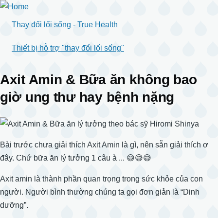
Skip
to
Thay đổi lối sống - True Health
main
content
Thiết bị hỗ trợ "thay đổi lối sống"
Axit Amin & Bữa ăn không bao
giờ ung thư hay bệnh nặng
Bài trước chưa giải thích Axit Amin là gì, nên sẵn giải thích ơ
đây. Chứ bữa ăn lý tưởng 1 câu à ... 😅😅😅
Axit amin là thành phần quan trọng trong sức khỏe của con
người. Người bình thường chúng ta gọi đơn giản là “Dinh
dưỡng”.