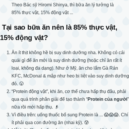
Theo Bác sỹ Hiromi Shinya, thì bữa ăn lý tưởng là
85% thực vật, 15% động vật ...
Tại sao bữa ăn nên là 85% thực vật,
15% động vật?
Ăn ít thịt không hề bị suy dinh dưỡng nha. Không có cái
quái gì để ăn mới là suy dinh dưỡng (hoặc chỉ ăn rất ít
loại, không đa dạng). Như ở Mỹ, ăn cho lắm Gà Rán
KFC, McDonal & mập như heo bị liệt vào suy dinh dưỡng
đó. 😤
“Protein động vật”, khi ăn, cơ thể chưa hấp thụ đâu, phải
qua quá trình phân giải để tạo thành “
Protein của người
”
nữa rồi mới hấp thụ. 👴
Vì điều trên: uống thuốc bổ sung Protein là ... 😱😱😱. Chí
ít phải qua con đường ăn (nhai kỹ). 😰