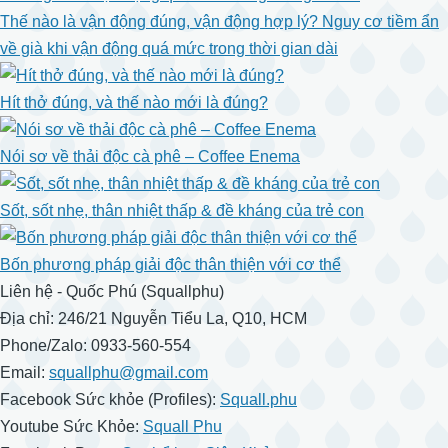
Thế nào là vận động đúng, vận động hợp lý? Nguy cơ tiềm ẩn
về già khi vận động quá mức trong thời gian dài
Hít thở đúng, và thế nào mới là đúng?
Nói sơ về thải độc cà phê – Coffee Enema
Sốt, sốt nhẹ, thân nhiệt thấp & đề kháng của trẻ con
Bốn phương pháp giải độc thân thiện với cơ thể
Liên hệ - Quốc Phú (Squallphu)
Địa chỉ: 246/21 Nguyễn Tiểu La, Q10, HCM
Phone/Zalo: 0933-560-554
Email:
squallphu@gmail.com
Facebook Sức khỏe (Profiles):
Squall.phu
Youtube Sức Khỏe:
Squall Phu