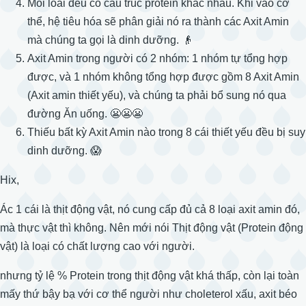
Mỗi loài đều có cấu trúc protein khác nhau. Khi vào cơ
thể, hệ tiêu hóa sẽ phân giải nó ra thành các Axit Amin
mà chúng ta gọi là dinh dưỡng. 👴
Axit Amin trong người có 2 nhóm: 1 nhóm tự tổng hợp
được, và 1 nhóm không tổng hợp được gồm 8 Axit Amin
(Axit amin thiết yếu), và chúng ta phải bổ sung nó qua
đường Ăn uống. 😬😬😬
Thiếu bất kỳ Axit Amin nào trong 8 cái thiết yếu đều bị suy
dinh dưỡng. 😱
Hix,
Ác 1 cái là thịt động vật, nó cung cấp đủ cả 8 loại axit amin đó,
mà thực vật thì không. Nên mới nói Thịt động vật (Protein động
vật) là loại có chất lượng cao với người.
nhưng tỷ lệ % Protein trong thịt động vật khá thấp, còn lại toàn
mấy thứ bậy bạ với cơ thể người như choleterol xấu, axit béo