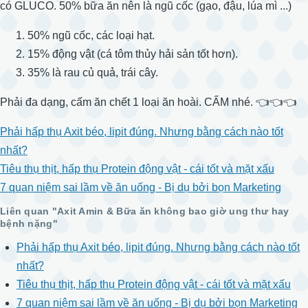
có GLUCO. 50% bữa ăn nên là ngũ cốc (gạo, đậu, lúa mì ...)
50% ngũ cốc, các loại hạt.
15% động vật (cá tôm thủy hải sản tốt hơn).
35% là rau củ quả, trái cây.
Phải đa dạng, cấm ăn chết 1 loại ăn hoài. CẤM nhé. 👈👈👈
Phải hấp thụ Axit béo, lipit đúng. Nhưng bằng cách nào tốt
nhất?
Tiêu thụ thịt, hấp thụ Protein động vật - cái tốt và mặt xấu
7 quan niệm sai lầm về ăn uống - Bị dụ bởi bọn Marketing
Liên quan "Axit Amin & Bữa ăn không bao giờ ung thư hay
bệnh nặng"
Phải hấp thụ Axit béo, lipit đúng. Nhưng bằng cách nào tốt
nhất?
Tiêu thụ thịt, hấp thụ Protein động vật - cái tốt và mặt xấu
7 quan niệm sai lầm về ăn uống - Bị dụ bởi bọn Marketing