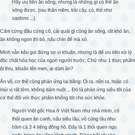
Hãy ưu tiên ăn sống, nhưng là những gì có thể ăn
sống được. (rau thân mềm, trái cây, củ, thịt như
sashimi ...)
Cấm cứng đầu cứng cổ, cái quái gì cũng ăn sống, rất khó ăn,
ăn không ngon thì bỏ, nấu chín để mà xử.
Mình vẫn kêu gọi đừng sợ vi khuẩn, nhưng là để ưu tiên xử lý
độc chất hóa học của ngon người trước. Chứ như 1 thực phẩm
ôi thiu, khuẩn lên men, ai dám ăn?
Ăn vô, cơ thể cũng phản ứng lại bằng: Ói ra, nôn ra, hoặc có
mùi vị rất tởm, không dám nuốt ... Đó là phản ứng siêu tốt của
cơ thể đối với thực phẩm không tốt cho sức khỏe.
Người Việt gốc Hoa ở Việt Nam như nhà mình, có
thói quen ăn canh, nấu siêu lâu, vô cùng lâu như
hầm cả 3 4 tiếng đồng hồ. Đây là 1 thói quen ngu