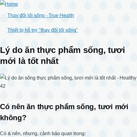
Skip
to
Thay đổi lối sống - True Health
main
content
Thiết bị hỗ trợ "thay đổi lối sống"
Lý do ăn thực phẩm sống, tươi
mới là tốt nhất
Có nên ăn thực phẩm sống, tươi mới
không?
Có & nên, nhưng, cảnh báo quan trọng: