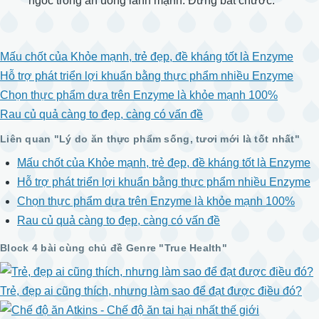
ngốc trong ăn uống lành mạnh. Đừng bắt chước.
Mấu chốt của Khỏe mạnh, trẻ đẹp, đề kháng tốt là Enzyme
Hỗ trợ phát triển lợi khuẩn bằng thực phẩm nhiều Enzyme
Chọn thực phẩm dựa trên Enzyme là khỏe mạnh 100%
Rau củ quả càng to đẹp, càng có vấn đề
Liên quan "Lý do ăn thực phẩm sống, tươi mới là tốt nhất"
Mấu chốt của Khỏe mạnh, trẻ đẹp, đề kháng tốt là Enzyme
Hỗ trợ phát triển lợi khuẩn bằng thực phẩm nhiều Enzyme
Chọn thực phẩm dựa trên Enzyme là khỏe mạnh 100%
Rau củ quả càng to đẹp, càng có vấn đề
Block 4 bài cùng chủ đề Genre "True Health"
Trẻ, đẹp ai cũng thích, nhưng làm sao để đạt được điều đó?