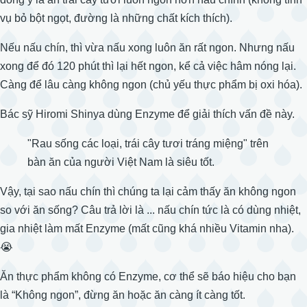
vụ bỏ bột ngọt, đường là những chất kích thích).
Nếu nấu chín, thì vừa nấu xong luôn ăn rất ngon. Nhưng nấu
xong để đó 120 phút thì lại hết ngon, kể cả việc hâm nóng lại.
Càng để lâu càng không ngon (chủ yếu thực phẩm bị oxi hóa).
Bác sỹ Hiromi Shinya dùng Enzyme để giải thích vấn đề này.
"Rau sống các loại, trái cây tươi tráng miệng" trên
bàn ăn của người Việt Nam là siêu tốt.
Vậy, tại sao nấu chín thì chúng ta lại cảm thấy ăn không ngon
so với ăn sống? Câu trả lời là ... nấu chín tức là có dùng nhiệt,
gia nhiệt làm mất Enzyme (mất cũng khá nhiều Vitamin nha).
😭
Ăn thực phẩm không có Enzyme, cơ thể sẽ báo hiệu cho bạn
là “Không ngon”, đừng ăn hoặc ăn càng ít càng tốt.