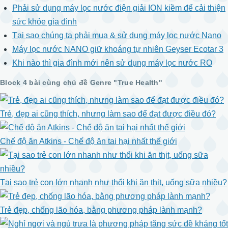
Phải sử dụng máy lọc nước điện giải ION kiềm để cải thiện
sức khỏe gia đình
Tại sao chúng ta phải mua & sử dụng máy lọc nước Nano
Máy lọc nước NANO giữ khoáng tự nhiên Geyser Ecotar 3
Khi nào thì gia đình mới nên sử dụng máy lọc nước RO
Block 4 bài cùng chủ đề Genre "True Health"
Trẻ, đẹp ai cũng thích, nhưng làm sao để đạt được điều đó?
Chế độ ăn Atkins - Chế độ ăn tai hại nhất thế giới
Tại sao trẻ con lớn nhanh như thổi khi ăn thịt, uống sữa nhiều?
Trẻ đẹp, chống lão hóa, bằng phương pháp lành mạnh?