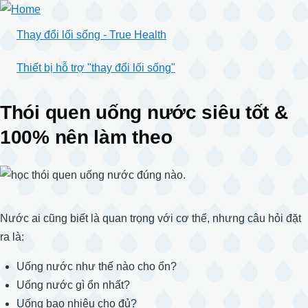
Skip
to
Thay đổi lối sống - True Health
main
content
Thiết bị hỗ trợ "thay đổi lối sống"
Thói quen uống nước siêu tốt &
100% nên làm theo
Nước ai cũng biết là quan trọng với cơ thể, nhưng câu hỏi đặt
ra là:
Uống nước như thế nào cho ổn?
Uống nước gì ổn nhất?
Uống bao nhiêu cho đủ?