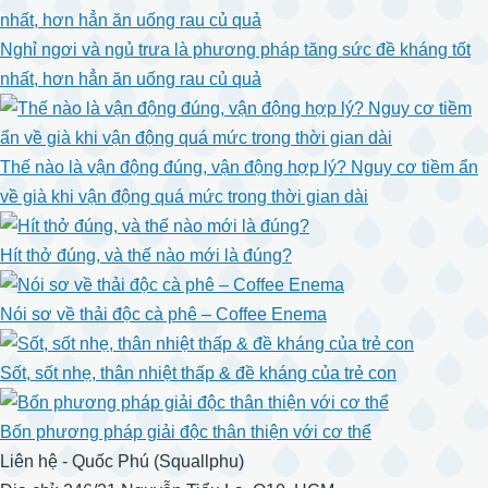
Nghỉ ngơi và ngủ trưa là phương pháp tăng sức đề kháng tốt
nhất, hơn hẳn ăn uống rau củ quả
Thế nào là vận động đúng, vận động hợp lý? Nguy cơ tiềm ẩn
về già khi vận động quá mức trong thời gian dài
Hít thở đúng, và thế nào mới là đúng?
Nói sơ về thải độc cà phê – Coffee Enema
Sốt, sốt nhẹ, thân nhiệt thấp & đề kháng của trẻ con
Bốn phương pháp giải độc thân thiện với cơ thể
Liên hệ - Quốc Phú (Squallphu)