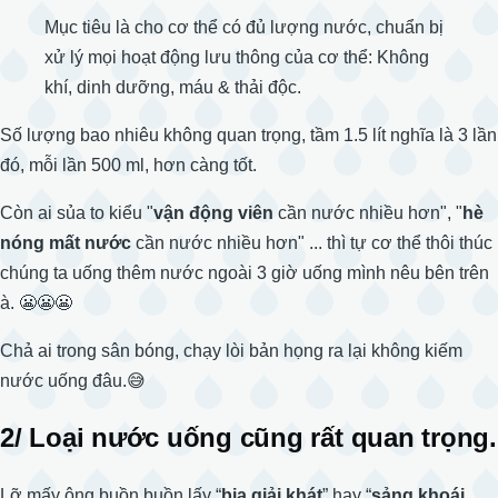
Mục tiêu là cho cơ thể có đủ lượng nước, chuẩn bị
xử lý mọi hoạt động lưu thông của cơ thể: Không
khí, dinh dưỡng, máu & thải độc.
Số lượng bao nhiêu không quan trọng, tầm 1.5 lít nghĩa là 3 lần
đó, mỗi lần 500 ml, hơn càng tốt.
Còn ai sủa to kiểu "
vận động viên
cần nước nhiều hơn", "
hè
nóng mất nước
cần nước nhiều hơn" ... thì tự cơ thể thôi thúc
chúng ta uống thêm nước ngoài 3 giờ uống mình nêu bên trên
à. 😬😬😬
Chả ai trong sân bóng, chạy lòi bản họng ra lại không kiếm
nước uống đâu.😅
2/ Loại nước uống cũng rất quan trọng.
Lỡ mấy ông buồn buồn lấy “
bia giải khát
” hay “
sảng khoái